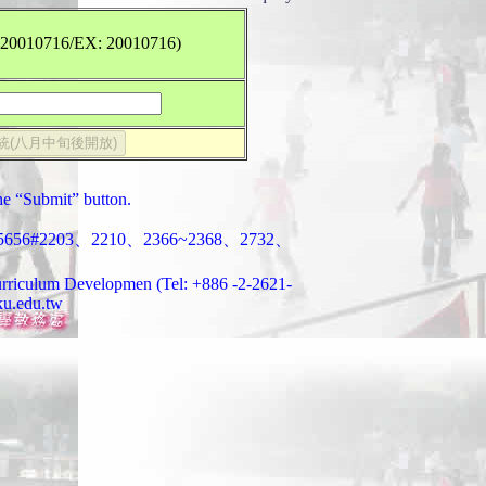
010716/EX: 20010716)
the “Submit” button.
203、2210、2366~2368、2732、
-Curriculum Developmen (Tel: +886 -2-2621-
ku.edu.tw