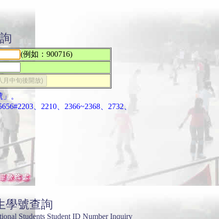
詢
(例如：900716)
號」。
203、2210、2366~2368、2732、
生學號查詢
tional Students Student ID Number Inquiry